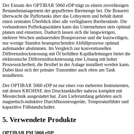
Der Einsatz des OPTIBAR 5060 eDP trägt zu einem zuverlässigen
Bestandsmanagement der gepufferten Biermenge bei. Die Brauerei
überwacht die Puffertanks über das Leitsystem und behält damit
einen zentralen Überblick über alle verfügbaren Bierbestände. Die
vorhandenen Pufferkapazitäten kann das Unternehmen stets optimal
planen und einsetzen. Dadurch lassen sich die langwierigen,
mehrere Wochen andauernden Brauprozesse und die kurzweiligen,
nur wenige Stunden beanspruchenden Abfüllprozesse optimal
aufeinander abstimmen. Im Vergleich zur konventionellen
Differenzdruckmessung mit Öl befüllten Kapillarleitungen bietet die
elektronische Differenzdruckmessung eine Lösung mit hoher
Prozesssicherheit, die flexibel in der Anlage installiert werden kann.
Dabei lässt sich der primäre Transmitter auch oben am Tank
installieren.
Der OPTIBAR 5060 eDP ist nur eines von mehreren Instrumenten,
mit denen KROHNE den Drucktankkeller nahezu komplett mit
Messtechnik ausgestattet hat. Zum Lieferumfang gehörten auch
magnetisch-induktive Durchflussmessgeräte, Temperaturfühler und
kapazitive Füllstandschalter.
5. Verwendete Produkte
OPTIBAR PM 5060 eDP