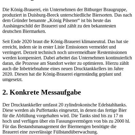
Die König-Brauerei, ein Unternehmen der Bitburger Braugruppe,
produziert in Duisburg-Beeck unterschiedliche Biersorten. Das nach
dem Gründer benannte „König Pilsener“ ist bis heute das
Aushängeschild der Brauerei und zählt zu den bekanntesten
deutschen Biermarken.
Seit Ende 2020 braut die König-Brauerei klimaneutral. Das hat sie
erreicht, indem sie in erster Linie Emissionen vermeidet und
verringert. Derzeit technisch noch unvermeidbare Restemissionen
werden kompensiert. Dabei arbeitet das Unternehmen kontinuierlich
daran, die Prozesse am Standort weiter zu optimieren. Hierzu zählt
auch die Inbetriebnahme eines neuen Drucktankkellers im Jahre
2020. Diesen hat die König-Brauerei eigenständig geplant und
umgesetzt.
2. Konkrete Messaufgabe
Der Drucktankkeller umfasst 20 zylindrokonische Edelstahltanks.
Diese werden als Puffertanks eingesetzt, in denen das fertige Bier
für die Abfüllung vorgehalten wird. Die Tanks sind bis zu 17 m
hoch und verfügen über ein Fassungsvermögen von bis zu 2000 hl.
Für das Bestandsmanagement der Biermengen benötigte die
Brauerei eine zuverlässige Füllstandüberwachung.